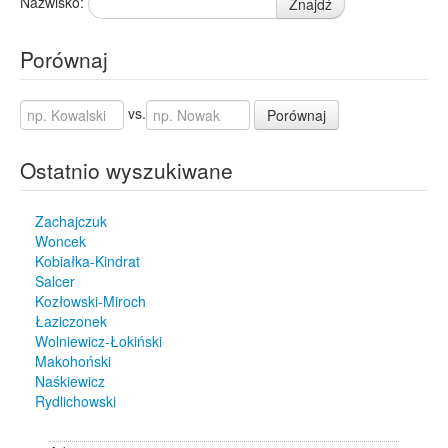
Nazwisko:
Znajdź
Porównaj
vs.
Porównaj
Ostatnio wyszukiwane
Zachajczuk
Woncek
Kobiałka-Kindrat
Salcer
Kozłowski-Miroch
Łaziczonek
Wolniewicz-Łokiński
Makohoński
Naśkiewicz
Rydlichowski