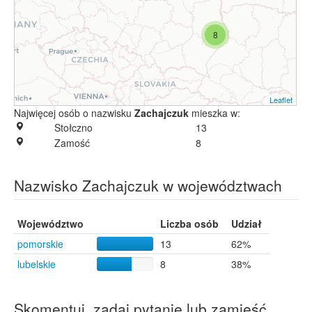
8
Leaflet
Najwięcej osób o nazwisku
Zachajczuk
mieszka w:
Stołczno
13
Zamość
8
Nazwisko Zachajczuk w województwach
Województwo
Liczba osób
Udział
pomorskie
13
62%
lubelskie
8
38%
Skomentuj, zadaj pytanie lub zamieść