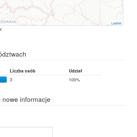
Leaflet
w:
ództwach
Liczba osób
Udział
3
100%
ć nowe informacje