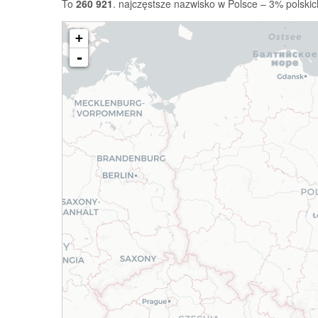
To
260 921
. najczęstsze nazwisko w Polsce – 3% polskic
+
-