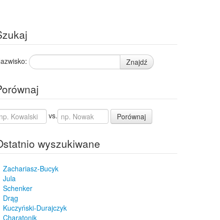
Szukaj
azwisko:
Znajdź
Porównaj
vs.
Porównaj
Ostatnio wyszukiwane
Zachariasz-Bucyk
Jula
Schenker
Drąg
Kuczyński-Durajczyk
Charatonik