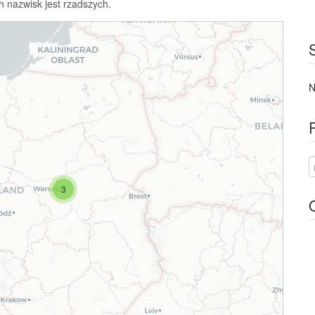
h nazwisk jest rzadszych.
N
3