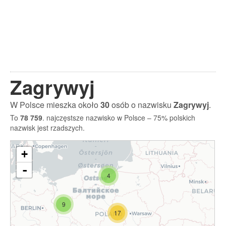
Zagrywyj
W Polsce mieszka około
30
osób o nazwisku
Zagrywyj
.
To
78 759
. najczęstsze nazwisko w Polsce – 75% polskich
nazwisk jest rzadszych.
+
-
4
9
17