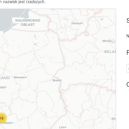
h nazwisk jest rzadszych.
N
18