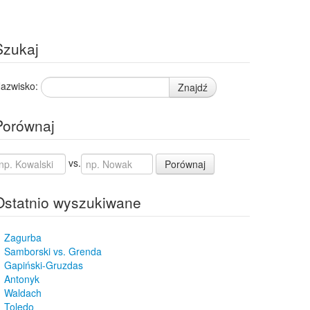
Szukaj
azwisko:
Znajdź
Porównaj
vs.
Porównaj
Ostatnio wyszukiwane
Zagurba
Samborski vs. Grenda
Gapiński-Gruzdas
Antonyk
Waldach
Toledo