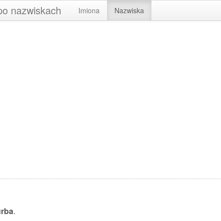
 po nazwiskach
Imiona
Nazwiska
rba
.