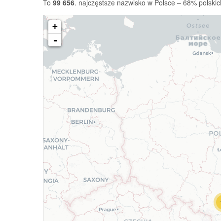
To
99 656
. najczęstsze nazwisko w Polsce – 68% polskic
+
-